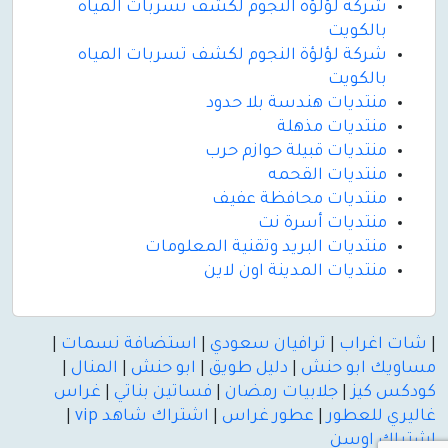
شركة لؤلؤة النجوم لكشف تسربات المياه
بالكويت
شركة لؤلؤة النجوم لكشف تسربات المياه
بالكويت
منتديات هندسة بلا حدود
منتديات مذهلة
منتديات قبيلة حوازم حرب
منتديات القحمه
منتديات محافظة عفيف
منتديات أسرة نت
منتديات البريد وتقنية المعلومات
منتديات المدينة اون لاين
|
شات اغراب
|
ترافيان سعودي
|
استضافة نسمات
|
مساويك ابو حنش
|
دليل طويق
|
ابو حنش
|
المنال
|
كودكس كيز
|
جلابيات رمضان
|
فساتين بناتي
|
غراس
غاليري للعطور
|
عطور غراس
|
اشتراك شاهد vip
|
اشتراك اوسن