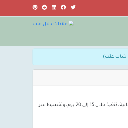
 شات عتب)
نقدم خدمات تفصيل المطابخ والخزائن وغرف النوم في جدة بتصاميم عصرية وجودة عالية. استشارة مجانية، تنفيذ خلال 15 إلى 20 يوم، وتقسيط عبر