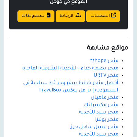
الموقع في جوجل
الصفحات
الارتباط
المحفوظات
مواقع مشابهة
متجر tshope
متجر بصمة حذاء - للأحذية الشرقية الفاخرة
متجر URTV
أفضل متجر خطط سفر وخرائط سياحية في
السعودية | ترافل بوكس TravelBox
متجر ماهيان
متجر مكسراتك
متجر سرد للأحذية
متجر بوتنزا
متجر عسل مناحل حرز
متجر سرد للأحذية