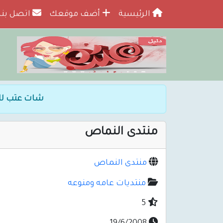
الرئيسية
أضف موقعك
اتصل بنا
شات عتب لل
منتدى النماص
منتدى النماص
منتديات عامه ومنوعه
5