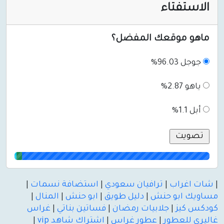
الاستفتاء
ماهو موقعك المفضل؟
جوجل 96.03%
ياهو 2.87%
أبل 1.1%
|
شات اغراب
|
ترافيان سعودي
|
استضافة نسمات
|
مساويك ابو حنش
|
دليل طويق
|
ابو حنش
|
المنال
|
كودكس كيز
|
جلابيات رمضان
|
فساتين بناتي
|
غراس
غاليري للعطور
|
عطور غراس
|
اشتراك شاهد vip
|