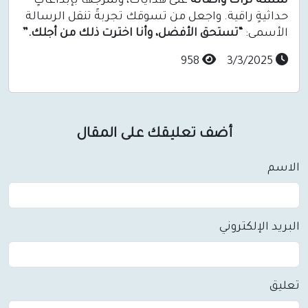
لمسة تراث وأصالة
على هداياك، وتمزجها بإبداعاتٍ
حداثيةٍ راقية. واجعل من تسوقك تجربةً تنقل الرسالة
الأسمى:
“تستحق الأفضل، وأنا اخترت ذلك من أجلك.”
958
3/3/2025
أضف تعليقك على المقال
الاسم
البريد الإلكتروني
تعليق