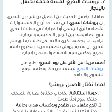
7. بروشات التخرج: لمسة فخمة تحتفل
بالإنجاز
ختامًا، لا يكتمل الحديث عن الأصيل بروشز دون التطرق
إلى
بروشات التخرج
، التي تُعد أحد أروع الإكسسوارات
المُضافة للزيّ الرسمي أو العبايات في حفلات التخرج.
تتنوع تصاميمها بين الرموز الأكاديمية والزخارف
الراقية، ما يجعلها ذكرى خالدة لكل طالب يعانق حلم
التخرج. إن تقديم بروش بتصميم فريد ومطبوع باسم
الخريج يعكس حجم الاحتفاء والافتخار بإنجازه.
أضف مزيدًا من الألق على يوم التخرج:
اطلع على
بروشات التخرج
لتسعد خريجك بقطعة تجمع
الشموخ والأناقة.
لماذا تختار الأصيل بروشز؟
جودة استثنائية:
بخاماتٍ مختارة بعناية؛ لتمنحك
منتجًا يدوم زمنًا طويلاً.
تنوع مذهل:
من
طقوم وبوكسات هدايا رجالية
ومثيلاتها النسائية، حتى الإكسسوارات الفاخرة.