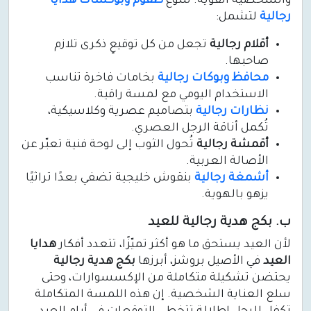
والشخصية القوية. تتنوع
طقوم وبوكسات هدايا
رجالية
لتشمل:
أقلام رجالية
تجعل من كل توقيعٍ ذكرى تلازم
صاحبها.
محافظ وبوكات رجالية
بخامات فاخرة تناسب
الاستخدام اليومي مع لمسة راقية.
نظارات رجالية
بتصاميم عصرية وكلاسيكية،
تُكمل أناقة الرجل العصري.
أقمشة رجالية
تُحول الثوب إلى لوحة فنية تعبّر عن
الأصالة العربية.
أشمغة رجالية
بنقوش خليجية تضفي بعدًا تراثيًا
يزهو بالهوية.
ب. بكج هدية رجالية للعيد
لأن العيد يستحق ما هو أكثر تميّزًا، تتعدد أفكار
هدايا
العيد
في الأصيل بروشز، أبرزها
بكج هدية رجالية
يحتضن تشكيلة متكاملة من الإكسسوارات، وحتى
سلع العناية الشخصية. إن هذه اللمسة المتكاملة