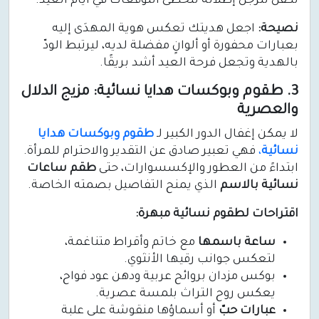
تكفل للرجل إطلالة تتخطى التوقعات في أيام العيد.
نصيحة:
اجعل هديتك تعكس هوية المهدَى إليه
بعبارات محفورة أو ألوانٍ مفضلة لديه، ليرتبط الودّ
بالهدية وتجعل فرحة العيد أشد بريقًا.
3. طقوم وبوكسات هدايا نسائية: مزيج الدلال
والعصرية
لا يمكن إغفال الدور الكبير لـ
طقوم وبوكسات هدايا
نسائية
،
فهي تعبير صادق عن التقدير والاحترام للمرأة.
ابتداءً من العطور والإكسسوارات، حتى
طقم ساعات
نسائية بالاسم
الذي يمنح التفاصيل بصمته الخاصة.
اقتراحات لطقوم نسائية مبهرة:
ساعة باسمها
مع خاتم وأقراط متناغمة،
لتعكس جوانب رقيها الأنثوي.
بوكس مزدان بروائح عربية ودهن عود فواح،
يعكس روح التراث بلمسة عصرية.
عبارات حبّ
أو أسماؤها منقوشة على علبة