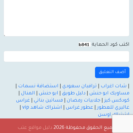
اكتب كود الحماية
أضف التعليق
|
شات اغراب
|
ترافيان سعودي
|
استضافة نسمات
|
مساويك ابو حنش
|
دليل طويق
|
ابو حنش
|
المنال
|
كودكس كيز
|
جلابيات رمضان
|
فساتين بناتي
|
غراس
غاليري للعطور
|
عطور غراس
|
اشتراك شاهد vip
|
اشتراك اوسن
جميع الحقوق محفوظة 2026
دليل مواقع عتب