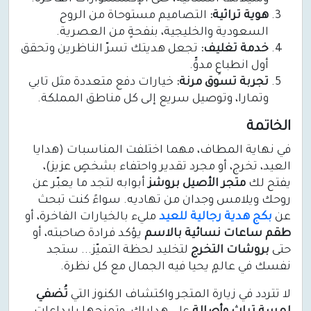
هوية تراثية:
التصاميم مستوحاة من الروح
السعودية والخليجية، بنفحةٍ من العصرية.
خدمة تغليف:
تجعل هديتك تسرّ الناظرين وتحقق
أول انطباعٍ مدوٍّ.
تجربة تسوق مرنة:
خيارات دفع متعددة مثل تابي
وتمارا، وتوصيل سريع إلى كل مناطق المملكة.
الخاتمة
في نهاية المطاف، مهما اختلفت المناسبات (هدايا
العيد، تخرج، أو مجرد تقدير واحتفاء بشخصٍ عزيز)،
يفتح لك
متجر الأصيل بروشز
أبوابه لتجد ما يعبّر عن
روحك ويلامس وجدان من تهاديه. سواءً كنت تبحث
عن
بكج هدية رجالية للعيد
مليء بالخيارات الفاخرة، أو
طقم ساعات نسائية بالاسم
يؤكد فرادة صاحبته، أو
حتى
بروشات التخرج
لتخليد لحظة التميّز... ستجد
نفسك في عالمٍ يحيا فيه الجمال مع كل نظرة.
لا تتردد في زيارة المتجر واكتشاف الكنوز التي
تُضفي