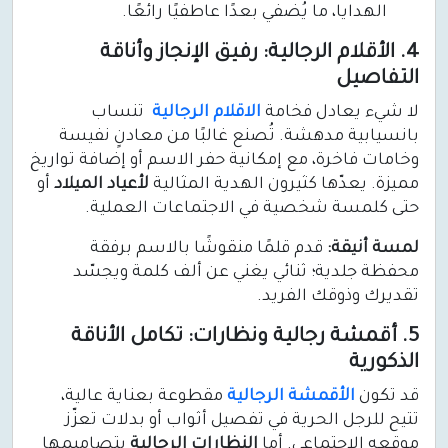
الهدايا، ما يُضفي بعدًا عاطفيًا رائعًا.
4. الأقلام الرجالية: رفيق الإنجاز وأناقة
التفاصيل
لا شيء يعادل فخامة
الاقلام الرجالية
تنساب
بانسيابية مدهشة. تُصنع غالبًا من معادنٍ نفيسة
وخامات فاخرة، مع إمكانية حفر الاسم أو إضافة تواريخ
مميزة. يعدّها كثيرون الهدية المثالية
لأعياد الميلاد
أو
حتى كلمسة شخصية في الاجتماعات العملية.
لمسة أنيقة:
قدم قلمًا منقوشًا بالاسم برفقة
محفظة جلدية؛ ثنائي يغني عن ألف كلمة ويجسّد
تقديرك وذوقك الفريد.
5. أقمشة رجالية ونظارات: تكامل الأناقة
الذكورية
قد تكون
الأقمشة الرجالية
مقطوعة بعناية عالية،
تتيح للرجل الحرية في تفصيل أثواب أو بدلات تعزّز
موقعه الاجتماعي. أما
النظارات الرجالية
بتصاميمها