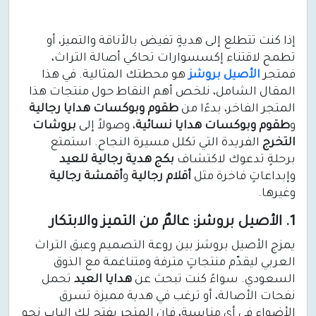
إذا كنت تتطلع إلى هديةٍ تفيض بالأناقة والتميز، أو
تطمح لاقتناء إكسسوارات تحاكي أصالة التراث،
فمتجر
الأصيل بروشز
هو محطتك المثالية. في هذا
المقال الشامل، نلخص أهم النقاط حول منتجات هذا
المتجر الفاخر، بدءًا من
طقوم وبوكسات هدايا رجالية
و
طقوم وبوكسات هدايا نسائية
، وصولاً إلى
بروشات
التخرج
الفريدة التي تكلل مسيرة النجاح. استمتع
برحلةٍ تدعوك لاكتشاف
بكج هدية رجالية للعيد
وإبداعاتٍ فاخرة مثل
أقلام رجالية
و
أقمشة رجالية
وغيرها.
1. الأصيل بروشز: عالمٌ من التميز والابتكار
يمزج الأصيل بروشز بين روعة التصميم وعبق التراث
العربي ليقدّم منتجاتٍ مترفة ومتناغمة مع الذوق
السعودي. سواءً كنت تبحث عن
هدايا العيد
تحمل
نفحات الأصالة، أو ترغب في هدية مميزة تسرق
الأضواء في أي مناسبة، فإن المتجر يفتح لك الباب نحو